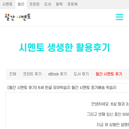
시멘토
월간
프린트
도서
달력
포토북
시멘토 생생한 활용후기
전체
|
프린트 후기
|
eBook 후기
|
도서 후기
|
월간 시멘토 후기
[월간 시멘토 후기]
6세 한글 유아학습지 월간 시멘토 정기배송 학습지
안녕하세요. 6살 딸과 3
그리고 셋째 임신 중인 비
지금 제 상황만 설명