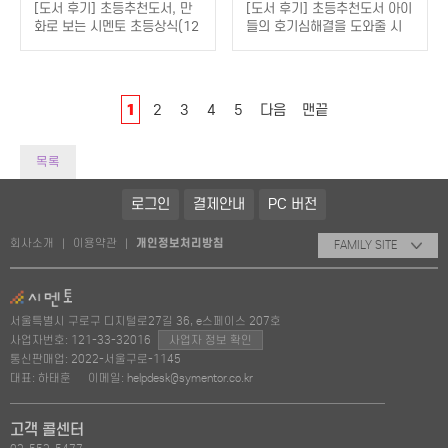
[도서 후기] 초등추천도서, 만
[도서 후기] 초등추천도서 아이
화로 보는 시멘토 초등상식(12
들의 호기심해결을 도와줄 시
편 세계여행, 13편 추리, 창의
멘토 초등상식
력퀴즈) 사용후기
1
2
3
4
5
다음
맨끝
목록
로그인
결제안내
PC 버전
회사소개
이용약관
개인정보처리방침
|
|
FAMILY SITE
서울특별시 구로구 디지털로27길 36, e스페이스 207호
사업자번호: 121-33-32016
사업자 정보 확인
통신판매업: 2022-서울구로-1145
대표: 하태훈
이메일: helpdesk@symentor.co.kr
고객 콜센터