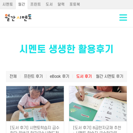
시멘토
월간
프린트
도서
달력
포토북
시멘토 생생한 활용후기
전체
|
프린트 후기
|
eBook 후기
|
도서 후기
월간 시멘토 후기
[도서 후기] 시멘토학습지 급수
[도서 후기] 8급한자교재 추천