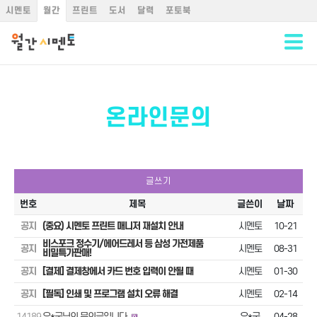
시멘토
월간
프린트
도서
달력
포토북
온라인문의
글쓰기
번호
제목
글쓴이
날짜
공지
(중요) 시멘토 프린트 매니저 재설치 안내
시멘토
10-21
비스포크 정수기/에어드레서 등 삼성 가전제품
공지
시멘토
08-31
비밀특가판매!
공지
[결제] 결제창에서 카드 번호 입력이 안될 때
시멘토
01-30
공지
[필독] 인쇄 및 프로그램 설치 오류 해결
시멘토
02-14
14189
우*국님의 문의글입니다.
우*국
04-28