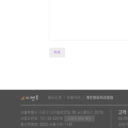
목록
회사소개
|
이용약관
|
개인정보처리방침
고객
서울특별시 구로구 디지털로27길 36, e스페이스 207호
사업자번호: 121-33-32016
02-55
사업자 정보 확인
통신판매업: 2022-서울구로-1145
상담가능