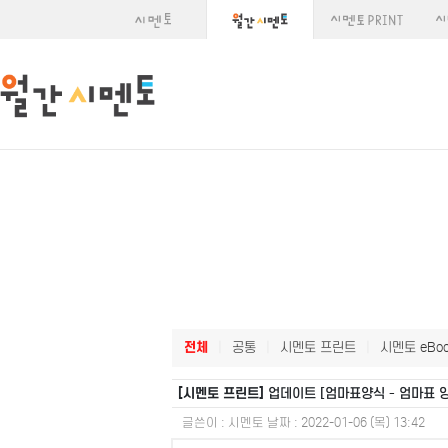
전체
|
공통
|
시멘토 프린트
|
시멘토 eBoo
[시멘토 프린트]
업데이트 [엄마표양식 - 엄마표 양
글쓴이 :
시멘토
날짜 :
2022-01-06 (목) 13:42