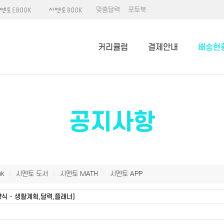
맞춤달력
포토북
커리큘럼
결제안내
배송현
공지사항
k
|
시멘토 도서
|
시멘토 MATH
|
시멘토 APP
식 - 생활계획,달력,플래너]