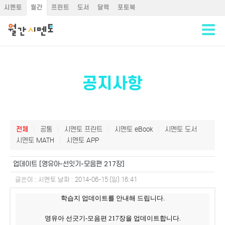
시멘토
월간
프린트
도서
달력
포토북
공지사항
전체
|
공통
|
시멘토 프린트
|
시멘토 eBook
|
시멘토 도서
시멘토 MATH
|
시멘토 APP
업데이트 [영유아-선잇기-모음편 217장]
글쓴이 :
시멘토
날짜 :
2014-06-15 (일) 16:41
학습지 업데이트를 안내해 드립니다.
영유아 선긋기-모음편 217장을 업데이트합니다.