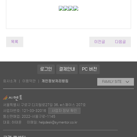
목록
이전글
다음글
로그인
결제안내
PC 버전
회사소개
이용약관
개인정보처리방침
|
|
FAMILY SITE
서울특별시 구로구 디지털로27길 36, e스페이스 207호
사업자번호: 121-33-32016
사업자 정보 확인
통신판매업: 2022-서울구로-1145
대표: 하태훈
이메일: helpdesk@symentor.co.kr