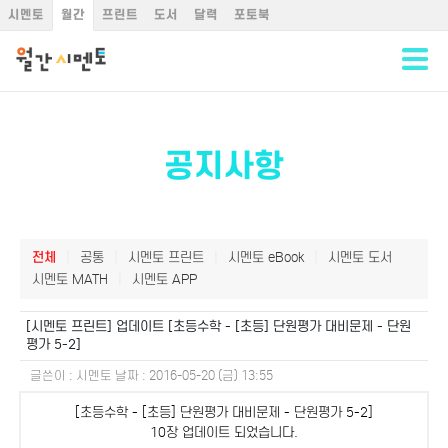
시멘토
월간
프린트
도서
달력
포토북
공지사항
전체
|
공통
|
시멘토 프린트
|
시멘토 eBook
|
시멘토 도서
시멘토 MATH
|
시멘토 APP
[시멘토 프린트]
업데이트 [초등수학 - [초등] 단원평가 대비문제 - 단원
평가 5-2]
글쓴이 :
시멘토
날짜 :
2016-05-20 (금) 13:55
[초등수학 - [초등] 단원평가 대비문제 - 단원평가 5-2]
10장 업데이트 되었습니다.