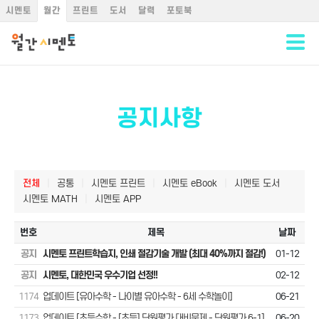
시멘토
월간
프린트
도서
달력
포토북
공지사항
전체
|
공통
|
시멘토 프린트
|
시멘토 eBook
|
시멘토 도서
시멘토 MATH
|
시멘토 APP
번호
제목
날짜
공지
시멘토 프린트학습지, 인쇄 절감기술 개발 (최대 40%까지 절감!)
01-12
공지
시멘토, 대한민국 우수기업 선정!!
02-12
1174
업데이트 [유아수학 - 나이별 유아수학 - 6세 수학놀이]
06-21
1173
업데이트 [초등수학 - [초등] 단원평가 대비문제 - 단원평가 6-1]
06-20