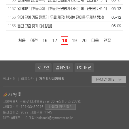
1158
업데이트 [초등수학 - [초등] 단원평가 대비문제 - 단원평가 5-1]
05-17
1157
업데이트 [초등수학 - [초등] 단원평가 대비문제 - 단원평가 5-1]
05-12
1156
영어 단어 카드 만들기! 무료 제공! 원하는 단어를 무제한 생성!
05-12
1155
틀린 그림 찾기 ③ [정답]
05-09
18
처음
이전
16
17
19
20
다음
맨끝
로그인
결제안내
PC 버전
회사소개
이용약관
개인정보처리방침
|
|
FAMILY SITE
서울특별시 구로구 디지털로27길 36, e스페이스 207호
사업자번호: 121-33-32016
사업자 정보 확인
통신판매업: 2022-서울구로-1145
대표: 하태훈
이메일: helpdesk@symentor.co.kr