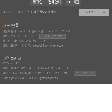
로그인
결제안내
PC 버전
회사소개
이용약관
개인정보처리방침
|
|
FAMILY SITE
서울특별시 구로구 디지털로27길 36, e스페이스 207호
사업자번호: 121-33-32016
사업자 정보 확인
통신판매업: 2022-서울구로-1145
대표: 하태훈
이메일: helpdesk@symentor.co.kr
고객 콜센터
02-552-5477
상담가능시간: 평일 9시 ~ 18시 (점심시간 12시 ~ 13시)
>
기술 문의 및 이용 상담은 온라인 문의가 더욱 편리합니다.
온라인 문의
Copyright © SYMENTOR. All Rights Reserved.