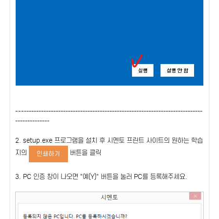
---
---
---
---
---
---
---
---
---
---
---
---
---
---
---
---
---
---
---
---
---
---
---
---
---
-
--
---
---
---
---
2. setup.exe 프로그램을 설치 후 시멘토 프린트 사이트의 원하는 학습
지의
버튼을 클릭
인쇄하기
3. PC 인증 창이 나오면 "예(Y)" 버튼을 눌러 PC를 등록해주세요.